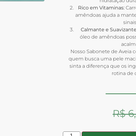
hidratação dur
Rico em Vitaminas:
Carr
amêndoas ajuda a manter
sinai
Calmante e Suavizante
óleo de amêndoas possu
acalm
Nosso Sabonete de Aveia c
quem busca uma pele macia,
sinta a diferença que os in
rotina de
R$
6