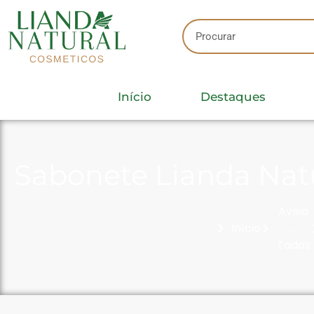
Início
Destaques
Sabonete Lianda Nat
Aveia
Início
,
Todos