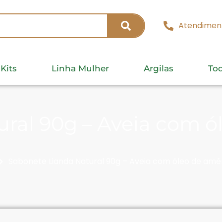
Atendimen
Kits
Linha Mulher
Argilas
To
ural 90g – Aveia com 
Sabonete Lianda Natural 90g – Aveia com óleo de am