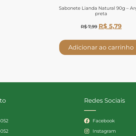
Sabonete Lianda Natural 90g – Ar
preta
R$
5,79
R$
7,99
Adicionar ao carrinho
to
Redes Sociais
4052
Facebook
4052
Instagram