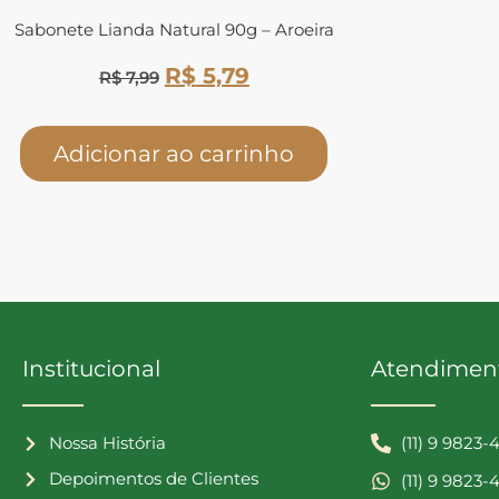
Sabonete Lianda Natural 90g – Aroeira
R$
5,79
R$
7,99
Adicionar ao carrinho
Institucional
Atendimen
Nossa História
(11) 9 9823-
Depoimentos de Clientes
(11) 9 9823-