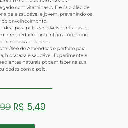
adoura e combatendo a secura.
egado com vitaminas A, E e D, o óleo de
 a pele saudável e jovem, prevenindo os
s de envelhecimento.
:
Ideal para peles sensíveis e irritadas, o
i propriedades anti-inflamatórias que
am e suavizam a pele.
om Óleo de Amêndoas é perfeito para
 hidratada e saudável. Experimente e
gredientes naturais podem fazer na sua
 cuidados com a pele.
R$
5,49
,99