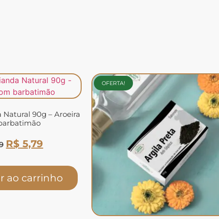
OFERTA!
 Natural 90g – Aroeira
barbatimão
R$
5,79
9
r ao carrinho