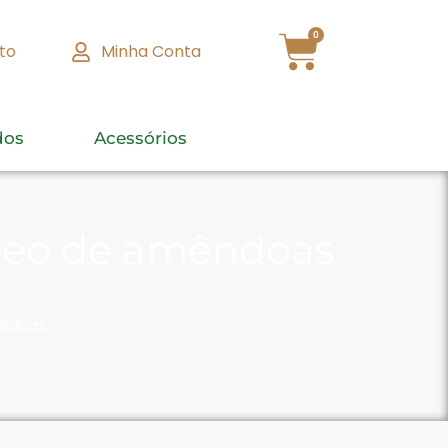
0
to
Minha Conta
dos
Acessórios
óleo de amêndoas
êndoas