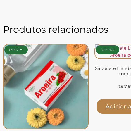
Produtos relacionados
OFERTA!
OFERTA!
Sabonete Lianda
com 
R$
7,9
Adiciona