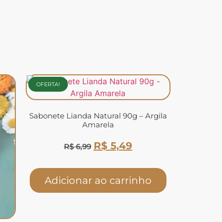
OFERTA!
Sabonete Lianda Natural 90g – Argila
Amarela
R$
5,49
R$
6,99
Adicionar ao carrinho