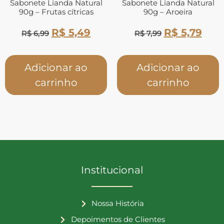
Sabonete Lianda Natural
Sabonete Lianda Natural
90g – Frutas cítricas
90g – Aroeira
R$
5,49
R$
5,79
R$
6,99
R$
7,99
Adicionar ao
Adicionar ao
carrinho
carrinho
Institucional
Nossa História
Depoimentos de Clientes