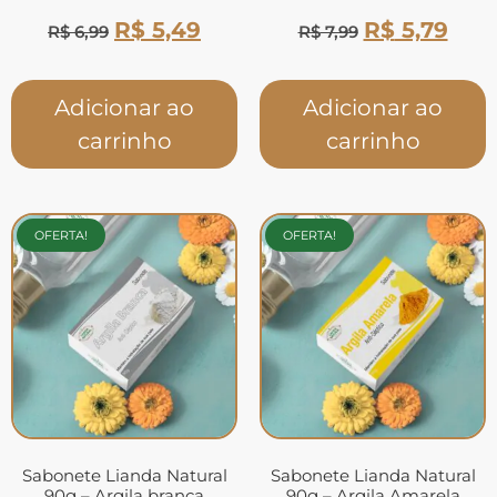
R$
5,49
R$
5,79
R$
6,99
R$
7,99
Adicionar ao
Adicionar ao
carrinho
carrinho
OFERTA!
OFERTA!
Sabonete Lianda Natural
Sabonete Lianda Natural
90g – Argila branca
90g – Argila Amarela