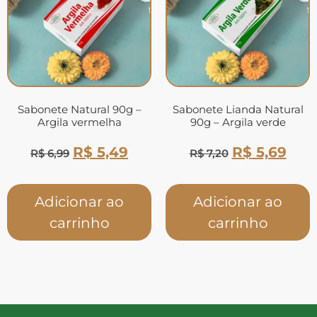
Sabonete Natural 90g –
Sabonete Lianda Natural
Argila vermelha
90g – Argila verde
R$
5,49
R$
5,69
R$
6,99
R$
7,20
Adicionar ao
Adicionar ao
carrinho
carrinho