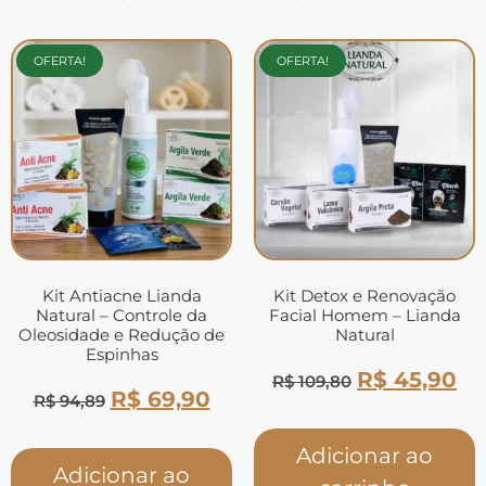
OFERTA!
OFERTA!
Kit Antiacne Lianda
Kit Detox e Renovação
Natural – Controle da
Facial Homem – Lianda
Oleosidade e Redução de
Natural
Espinhas
R$
45,90
R$
109,80
R$
69,90
R$
94,89
Adicionar ao
Adicionar ao